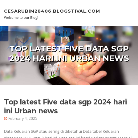
Skip to content
CESARUBIM28406.BLOGSTIVAL.COM
Welcome to our Blog!
TOP LATEST FIVE DATA SGP
2024 HARI INI URBAN NEWS
Top latest Five data sgp 2024 hari
ini Urban news
February 4, 2025
Data Keluaran SGP atau sering di diketahui Data tabel Keluaran
singapore 2025 untuk hari ini. Data sgp ini kami update secara Manual